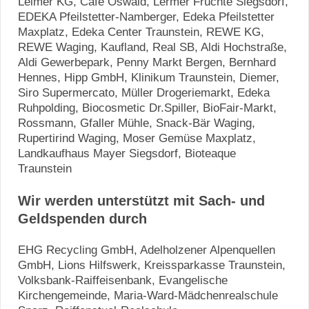
Leimer KG, Cafè Oswald, Lermer Früchte Siegsdorf,
EDEKA Pfeilstetter-Namberger, Edeka Pfeilstetter
Maxplatz, Edeka Center Traunstein, REWE KG,
REWE Waging, Kaufland, Real SB, Aldi Hochstraße,
Aldi Gewerbepark, Penny Markt Bergen, Bernhard
Hennes, Hipp GmbH, Klinikum Traunstein, Diemer,
Siro Supermercato, Müller Drogeriemarkt, Edeka
Ruhpolding, Biocosmetic Dr.Spiller, BioFair-Markt,
Rossmann, Gfaller Mühle, Snack-Bär Waging,
Rupertirind Waging, Moser Gemüse Maxplatz,
Landkaufhaus Mayer Siegsdorf, Bioteaque
Traunstein
Wir werden unterstützt mit Sach- und
Geldspenden durch
EHG Recycling GmbH, Adelholzener Alpenquellen
GmbH, Lions Hilfswerk, Kreissparkasse Traunstein,
Volksbank-Raiffeisenbank, Evangelische
Kirchengemeinde, Maria-Ward-Mädchenrealschule